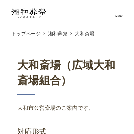
メ
イ
MENU
ン
トップページ
湘和葬祭
大和斎場
コ
ン
テ
大和斎場（広域大和
ン
ツ
斎場組合）
へ
移
動
大和市公営斎場のご案内です。
対応形式