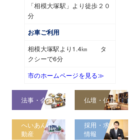
「相模大塚駅」より徒歩２０
分
お車ご利用
相模大塚駅より1.4㎞ タ
クシーで6分
市のホームページを見る≫
法事・会食
仏壇・仏具
へいあん不
採用・求人
動産
情報