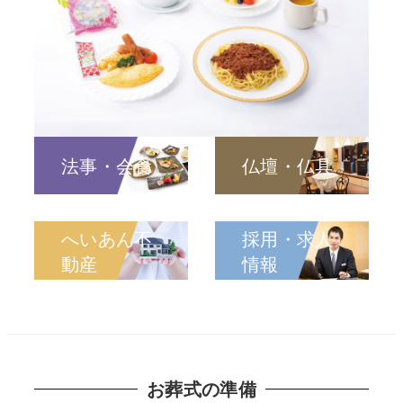
法事・会食
仏壇・仏具
へいあん不
採用・求人
動産
情報
お葬式の準備