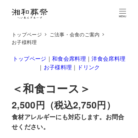
メ
イ
MENU
ン
トップページ
ご法事・会食のご案内
コ
お子様料理
ン
テ
トップページ
｜
和食会席料理
｜
洋食会席料理
ン
｜
お子様料理
｜
ドリンク
ツ
＜和食コース＞
へ
移
2,500円（税込2,750円）
動
食材アレルギーにも対応します。お問合
せください。